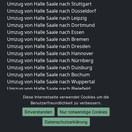
Umzug von Halle Saale nach Stuttgart
Umzug von Halle Saale nach Düsseldorf
Umzug von Halle Saale nach Leipzig
Umzug von Halle Saale nach Dortmund
Umzug von Halle Saale nach Essen
Umzug von Halle Saale nach Bremen
Umzug von Halle Saale nach Dresden
Umzug von Halle Saale nach Hannover
Umzug von Halle Saale nach Nürnberg
Umzug von Halle Saale nach Duisburg
Umzug von Halle Saale nach Bochum
Umzug von Halle Saale nach Wuppertal
Umzug von Halle Saale nach Bielefeld
Umzug von Halle Saale nach Bonn
Diese Internetseite verwendet Cookies um die
Umzug von Halle Saale nach Münster
Benutzerfreundlichkeit zu verbessern.
Einverstanden
Nur notwendige Cookies
Internationale-Umzüge
Datenschutzerklärung
Umzug von Halle Saale nach Brasilien
Umzug von Halle Saale nach Brunei Darussalam