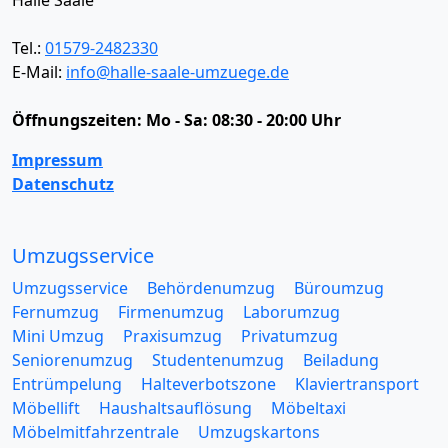
Halle Saale
Tel.:
01579-2482330
E-Mail:
info@halle-saale-umzuege.de
Öffnungszeiten:
Mo - Sa: 08:30 - 20:00 Uhr
Impressum
Datenschutz
Umzugsservice
Umzugsservice
Behördenumzug
Büroumzug
Fernumzug
Firmenumzug
Laborumzug
Mini Umzug
Praxisumzug
Privatumzug
Seniorenumzug
Studentenumzug
Beiladung
Entrümpelung
Halteverbotszone
Klaviertransport
Möbellift
Haushaltsauflösung
Möbeltaxi
Möbelmitfahrzentrale
Umzugskartons