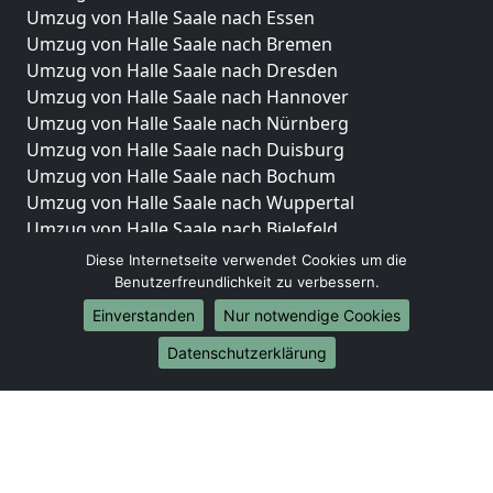
Umzug von Halle Saale nach Essen
Umzug von Halle Saale nach Bremen
Umzug von Halle Saale nach Dresden
Umzug von Halle Saale nach Hannover
Umzug von Halle Saale nach Nürnberg
Umzug von Halle Saale nach Duisburg
Umzug von Halle Saale nach Bochum
Umzug von Halle Saale nach Wuppertal
Umzug von Halle Saale nach Bielefeld
Umzug von Halle Saale nach Bonn
Diese Internetseite verwendet Cookies um die
Umzug von Halle Saale nach Münster
Benutzerfreundlichkeit zu verbessern.
Einverstanden
Nur notwendige Cookies
Internationale-Umzüge
Datenschutzerklärung
Umzug von Halle Saale nach Brasilien
Umzug von Halle Saale nach Brunei Darussalam
Umzug von Halle Saale nach Burkina Faso
Umzug von Halle Saale nach Burundi
Umzug von Halle Saale nach Chile