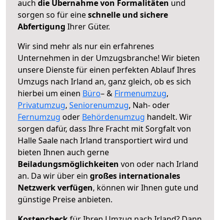
auch
die Übernahme von Formalitäten
und
sorgen so für eine
schnelle und sichere
Abfertigung
Ihrer Güter.
Wir sind mehr als nur ein erfahrenes
Unternehmen in der Umzugsbranche! Wir bieten
unsere Dienste für einen perfekten Ablauf Ihres
Umzugs nach Irland an, ganz gleich, ob es sich
hierbei um einen
Büro
– &
Firmenumzug
,
Privatumzug
,
Seniorenumzug
, Nah- oder
Fernumzug
oder
Behördenumzug
handelt. Wir
sorgen dafür, dass Ihre Fracht mit Sorgfalt von
Halle Saale nach Irland transportiert wird und
bieten Ihnen auch gerne
Beiladungsmöglichkeiten
von oder nach Irland
an. Da wir über ein
großes internationales
Netzwerk verfügen
, können wir Ihnen gute und
günstige Preise anbieten.
Kostencheck
für Ihren Umzug nach Irland? Dann