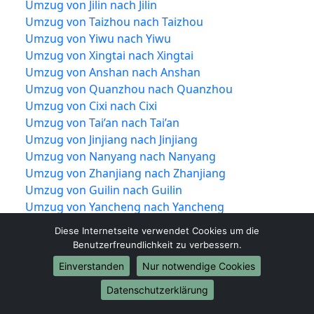
Umzug von Jilin nach Jilin
Umzug von Taizhou nach Taizhou
Umzug von Yiwu nach Yiwu
Umzug von Xingtai nach Xingtai
Umzug von Anshan nach Anshan
Umzug von Quanzhou nach Quanzhou
Umzug von Cixi nach Cixi
Umzug von Tai’an nach Tai’an
Umzug von Jinjiang nach Jinjiang
Umzug von Nanyang nach Nanyang
Umzug von Zhanjiang nach Zhanjiang
Umzug von Guilin nach Guilin
Umzug von Yancheng nach Yancheng
Umzug von Zaozhuang nach Zaozhuang
Diese Internetseite verwendet Cookies um die
Umzug von Taizhou nach Taizhou
Benutzerfreundlichkeit zu verbessern.
Umzug von Shangrao nach Shangrao
Einverstanden
Nur notwendige Cookies
Umzug von Weihai nach Weihai
Umzug von Zhangjiakou nach Zhangjiakou
Datenschutzerklärung
Umzug von Jiangyin nach Jiangyin