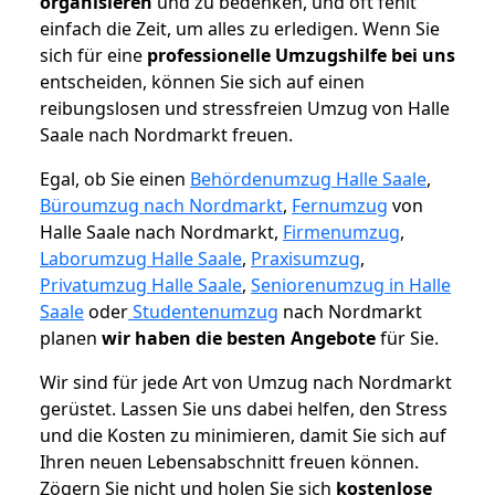
organisieren
und zu bedenken, und oft fehlt
einfach die Zeit, um alles zu erledigen. Wenn Sie
sich für eine
professionelle Umzugshilfe bei uns
entscheiden, können Sie sich auf einen
reibungslosen und stressfreien Umzug von Halle
Saale nach Nordmarkt freuen.
Egal, ob Sie einen
Behördenumzug Halle Saale
,
Büroumzug nach Nordmarkt
,
Fernumzug
von
Halle Saale nach Nordmarkt,
Firmenumzug
,
Laborumzug Halle Saale
,
Praxisumzug
,
Privatumzug Halle Saale
,
Seniorenumzug in Halle
Saale
oder
Studentenumzug
nach Nordmarkt
planen
wir haben die besten Angebote
für Sie.
Wir sind für jede Art von Umzug nach Nordmarkt
gerüstet. Lassen Sie uns dabei helfen, den Stress
und die Kosten zu minimieren, damit Sie sich auf
Ihren neuen Lebensabschnitt freuen können.
Zögern Sie nicht und holen Sie sich
kostenlose