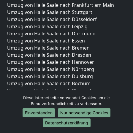
Umzug von Halle Saale nach Frankfurt am Main
Umzug von Halle Saale nach Stuttgart
Umzug von Halle Saale nach Düsseldorf
Umzug von Halle Saale nach Leipzig
Umzug von Halle Saale nach Dortmund
Umzug von Halle Saale nach Essen
Umzug von Halle Saale nach Bremen
Umzug von Halle Saale nach Dresden
Umzug von Halle Saale nach Hannover
Umzug von Halle Saale nach Nürnberg
Umzug von Halle Saale nach Duisburg
Umzug von Halle Saale nach Bochum
Umzug von Halle Saale nach Wuppertal
Umzug von Halle Saale nach Bielefeld
Diese Internetseite verwendet Cookies um die
Benutzerfreundlichkeit zu verbessern.
Umzug von Halle Saale nach Bonn
Umzug von Halle Saale nach Münster
Einverstanden
Nur notwendige Cookies
Internationale-Umzüge
Datenschutzerklärung