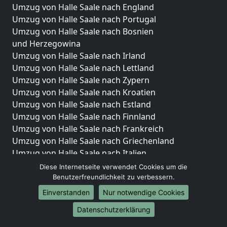
Umzug von Halle Saale nach England
Umzug von Halle Saale nach Portugal
Umzug von Halle Saale nach Bosnien
und Herzegowina
Umzug von Halle Saale nach Irland
Umzug von Halle Saale nach Lettland
Umzug von Halle Saale nach Zypern
Umzug von Halle Saale nach Kroatien
Umzug von Halle Saale nach Estland
Umzug von Halle Saale nach Finnland
Umzug von Halle Saale nach Frankreich
Umzug von Halle Saale nach Griechenland
Umzug von Halle Saale nach Italien
Umzug von Halle Saale nach Liechtenstein
Diese Internetseite verwendet Cookies um die
Umzug von Halle Saale nach Luxemburg
Benutzerfreundlichkeit zu verbessern.
Umzug von Halle Saale nach Niederlande
Einverstanden
Nur notwendige Cookies
Umzug von Halle Saale nach Norwegen
Datenschutzerklärung
Umzüge-Deutschlandweit