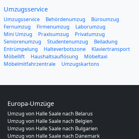
Umzugsservice
Umzugsservice
Behördenumzug
Büroumzug
Fernumzug
Firmenumzug
Laborumzug
Mini Umzug
Praxisumzug
Privatumzug
Seniorenumzug
Studentenumzug
Beiladung
Entrümpelung
Halteverbotszone
Klaviertransport
Möbellift
Haushaltsauflösung
Möbeltaxi
Möbelmitfahrzentrale
Umzugskartons
Europa-Umzüge
Umzug von Halle Saale nach Belarus
Umzug von Halle Saale nach Belgien
Umzug von Halle Saale nach Bulgarien
Umzug von Halle Saale nach Dänemark