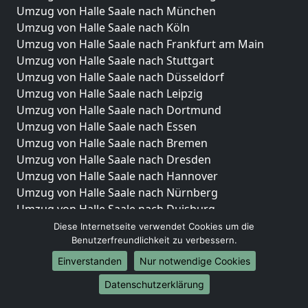
Umzug von Halle Saale nach München
Umzug von Halle Saale nach Köln
Umzug von Halle Saale nach Frankfurt am Main
Umzug von Halle Saale nach Stuttgart
Umzug von Halle Saale nach Düsseldorf
Umzug von Halle Saale nach Leipzig
Umzug von Halle Saale nach Dortmund
Umzug von Halle Saale nach Essen
Umzug von Halle Saale nach Bremen
Umzug von Halle Saale nach Dresden
Umzug von Halle Saale nach Hannover
Umzug von Halle Saale nach Nürnberg
Umzug von Halle Saale nach Duisburg
Umzug von Halle Saale nach Bochum
Diese Internetseite verwendet Cookies um die
Benutzerfreundlichkeit zu verbessern.
Umzug von Halle Saale nach Wuppertal
Umzug von Halle Saale nach Bielefeld
Einverstanden
Nur notwendige Cookies
Umzug von Halle Saale nach Bonn
Datenschutzerklärung
Umzug von Halle Saale nach Münster