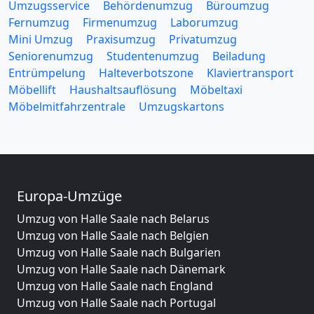
Umzugsservice
Behördenumzug
Büroumzug
Fernumzug
Firmenumzug
Laborumzug
Mini Umzug
Praxisumzug
Privatumzug
Seniorenumzug
Studentenumzug
Beiladung
Entrümpelung
Halteverbotszone
Klaviertransport
Möbellift
Haushaltsauflösung
Möbeltaxi
Möbelmitfahrzentrale
Umzugskartons
Europa-Umzüge
Umzug von Halle Saale nach Belarus
Umzug von Halle Saale nach Belgien
Umzug von Halle Saale nach Bulgarien
Umzug von Halle Saale nach Dänemark
Umzug von Halle Saale nach England
Umzug von Halle Saale nach Portugal