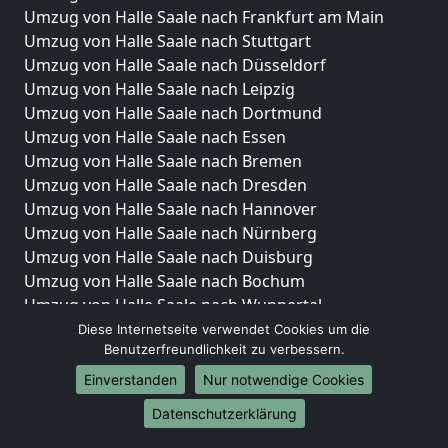
Umzug von Halle Saale nach Frankfurt am Main
Umzug von Halle Saale nach Stuttgart
Umzug von Halle Saale nach Düsseldorf
Umzug von Halle Saale nach Leipzig
Umzug von Halle Saale nach Dortmund
Umzug von Halle Saale nach Essen
Umzug von Halle Saale nach Bremen
Umzug von Halle Saale nach Dresden
Umzug von Halle Saale nach Hannover
Umzug von Halle Saale nach Nürnberg
Umzug von Halle Saale nach Duisburg
Umzug von Halle Saale nach Bochum
Umzug von Halle Saale nach Wuppertal
Umzug von Halle Saale nach Bielefeld
Diese Internetseite verwendet Cookies um die
Benutzerfreundlichkeit zu verbessern.
Umzug von Halle Saale nach Bonn
Umzug von Halle Saale nach Münster
Einverstanden
Nur notwendige Cookies
Internationale-Umzüge
Datenschutzerklärung