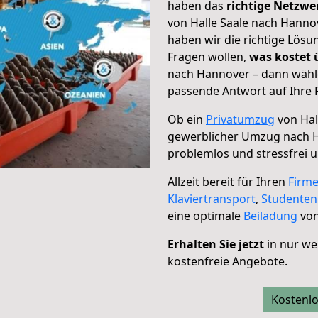
haben das
richtige Netzw
von Halle Saale nach Hannov
haben wir die richtige Lösu
Fragen wollen,
was kostet
nach Hannover – dann wähle
passende Antwort auf Ihre 
Ob ein
Privatumzug
von Hal
gewerblicher Umzug nach 
problemlos und stressfrei 
Allzeit bereit für Ihren
Firm
Klaviertransport
,
Studente
eine optimale
Beiladung
von
Erhalten Sie jetzt
in nur we
kostenfreie Angebote.
Kostenlo