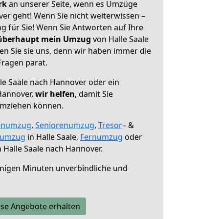
erk
an unserer Seite, wenn es Umzüge
er geht! Wenn Sie nicht weiterwissen –
ng für Sie! Wenn Sie Antworten auf Ihre
 überhaupt mein Umzug
von Halle Saale
n Sie sie uns, denn wir haben immer die
Fragen parat.
le Saale nach Hannover oder ein
Hannover,
wir helfen
, damit Sie
umziehen können.
enumzug
,
Seniorenumzug
,
Tresor
– &
numzug
in Halle Saale,
Fernumzug
oder
 Halle Saale nach Hannover.
nigen Minuten unverbindliche und
se Angebote erhalten