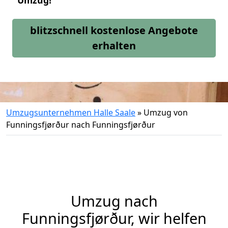
Umzug!
blitzschnell kostenlose Angebote
erhalten
Umzugsunternehmen Halle Saale
»
Umzug von
Funningsfjørður nach Funningsfjørður
Umzug nach
Funningsfjørður, wir helfen