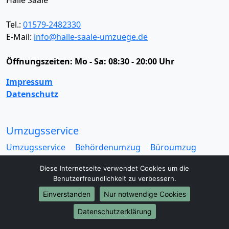
Tel.:
01579-2482330
E-Mail:
info@halle-saale-umzuege.de
Öffnungszeiten:
Mo - Sa: 08:30 - 20:00 Uhr
Impressum
Datenschutz
Umzugsservice
Umzugsservice
Behördenumzug
Büroumzug
Fernumzug
Firmenumzug
Laborumzug
Diese Internetseite verwendet Cookies um die
Mini Umzug
Praxisumzug
Privatumzug
Benutzerfreundlichkeit zu verbessern.
Seniorenumzug
Studentenumzug
Beiladung
Einverstanden
Nur notwendige Cookies
Entrümpelung
Halteverbotszone
Klaviertransport
Möbellift
Haushaltsauflösung
Möbeltaxi
Datenschutzerklärung
Möbelmitfahrzentrale
Umzugskartons