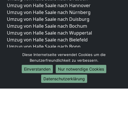
Umzug von Halle Saale nach Hannover
Umzug von Halle Saale nach Nürnberg
Umzug von Halle Saale nach Duisburg
Umzug von Halle Saale nach Bochum
Umzug von Halle Saale nach Wuppertal
Umzug von Halle Saale nach Bielefeld
Umzug von Halle Saale nach Bonn
Umzug von Halle Saale nach Münster
Diese Internetseite verwendet Cookies um die
Benutzerfreundlichkeit zu verbessern.
Internationale-Umzüge
Einverstanden
Nur notwendige Cookies
Umzug von Halle Saale nach Brasilien
Datenschutzerklärung
Umzug von Halle Saale nach Brunei Darussalam
Umzug von Halle Saale nach Burkina Faso
Umzug von Halle Saale nach Burundi
Umzug von Halle Saale nach Chile
Umzug von Halle Saale nach China
Umzug von Halle Saale nach Cookinseln
Umzug von Halle Saale nach Costa Rica