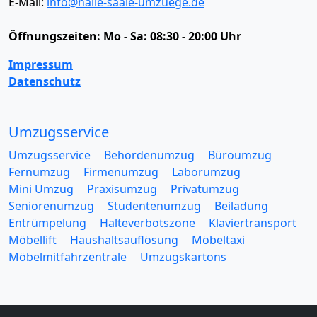
E-Mail:
info@halle-saale-umzuege.de
Öffnungszeiten:
Mo - Sa: 08:30 - 20:00 Uhr
Impressum
Datenschutz
Umzugsservice
Umzugsservice
Behördenumzug
Büroumzug
Fernumzug
Firmenumzug
Laborumzug
Mini Umzug
Praxisumzug
Privatumzug
Seniorenumzug
Studentenumzug
Beiladung
Entrümpelung
Halteverbotszone
Klaviertransport
Möbellift
Haushaltsauflösung
Möbeltaxi
Möbelmitfahrzentrale
Umzugskartons