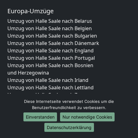
Europa-Umzüge
Umzug von Halle Saale nach Belarus
Umzug von Halle Saale nach Belgien
Umzug von Halle Saale nach Bulgarien
Umzug von Halle Saale nach Dänemark
Umzug von Halle Saale nach England
Umzug von Halle Saale nach Portugal
Umzug von Halle Saale nach Bosnien
und Herzegowina
Umzug von Halle Saale nach Irland
Umzug von Halle Saale nach Lettland
Umzug von Halle Saale nach Zypern
Diese Internetseite verwendet Cookies um die
Umzug von Halle Saale nach Kroatien
Benutzerfreundlichkeit zu verbessern.
Umzug von Halle Saale nach Estland
Umzug von Halle Saale nach Finnland
Einverstanden
Nur notwendige Cookies
Umzug von Halle Saale nach Frankreich
Datenschutzerklärung
Umzug von Halle Saale nach Griechenland