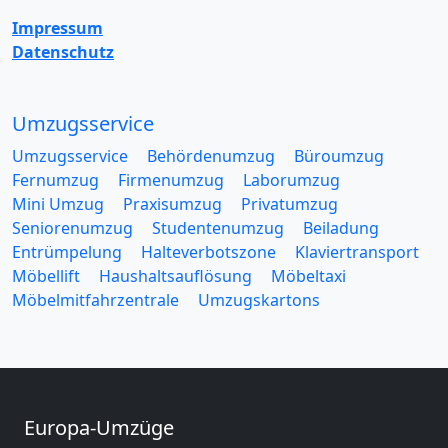
Impressum
Datenschutz
Umzugsservice
Umzugsservice
Behördenumzug
Büroumzug
Fernumzug
Firmenumzug
Laborumzug
Mini Umzug
Praxisumzug
Privatumzug
Seniorenumzug
Studentenumzug
Beiladung
Entrümpelung
Halteverbotszone
Klaviertransport
Möbellift
Haushaltsauflösung
Möbeltaxi
Möbelmitfahrzentrale
Umzugskartons
Europa-Umzüge