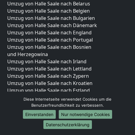
Umzug von Halle Saale nach Belarus
Umzug von Halle Saale nach Belgien
Umzug von Halle Saale nach Bulgarien
Umzug von Halle Saale nach Dänemark
Umzug von Halle Saale nach England
Umzug von Halle Saale nach Portugal
Umzug von Halle Saale nach Bosnien
und Herzegowina
Umzug von Halle Saale nach Irland
Umzug von Halle Saale nach Lettland
Umzug von Halle Saale nach Zypern
Umzug von Halle Saale nach Kroatien
Umzug von Halle Saale nach Estland
Umzug von Halle Saale nach Finnland
Diese Internetseite verwendet Cookies um die
Umzug von Halle Saale nach Frankreich
Benutzerfreundlichkeit zu verbessern.
Umzug von Halle Saale nach Griechenland
Einverstanden
Nur notwendige Cookies
Umzug von Halle Saale nach Italien
Datenschutzerklärung
Umzug von Halle Saale nach Liechtenstein
Umzug von Halle Saale nach Luxemburg