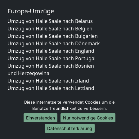
Europa-Umzüge
Umzug von Halle Saale nach Belarus
Umzug von Halle Saale nach Belgien
Umzug von Halle Saale nach Bulgarien
Umzug von Halle Saale nach Dänemark
Umzug von Halle Saale nach England
Umzug von Halle Saale nach Portugal
Umzug von Halle Saale nach Bosnien
und Herzegowina
Umzug von Halle Saale nach Irland
Umzug von Halle Saale nach Lettland
Umzug von Halle Saale nach Zypern
Diese Internetseite verwendet Cookies um die
Umzug von Halle Saale nach Kroatien
Benutzerfreundlichkeit zu verbessern.
Umzug von Halle Saale nach Estland
Umzug von Halle Saale nach Finnland
Einverstanden
Nur notwendige Cookies
Umzug von Halle Saale nach Frankreich
Datenschutzerklärung
Umzug von Halle Saale nach Griechenland