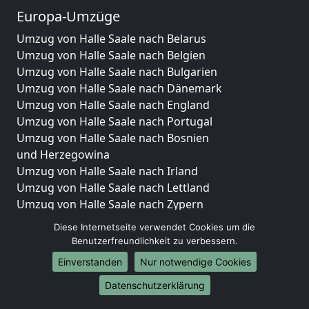
Europa-Umzüge
Umzug von Halle Saale nach Belarus
Umzug von Halle Saale nach Belgien
Umzug von Halle Saale nach Bulgarien
Umzug von Halle Saale nach Dänemark
Umzug von Halle Saale nach England
Umzug von Halle Saale nach Portugal
Umzug von Halle Saale nach Bosnien
und Herzegowina
Umzug von Halle Saale nach Irland
Umzug von Halle Saale nach Lettland
Umzug von Halle Saale nach Zypern
Umzug von Halle Saale nach Kroatien
Diese Internetseite verwendet Cookies um die
Umzug von Halle Saale nach Estland
Benutzerfreundlichkeit zu verbessern.
Umzug von Halle Saale nach Finnland
Einverstanden
Nur notwendige Cookies
Umzug von Halle Saale nach Frankreich
Datenschutzerklärung
Umzug von Halle Saale nach Griechenland
Umzug von Halle Saale nach Italien