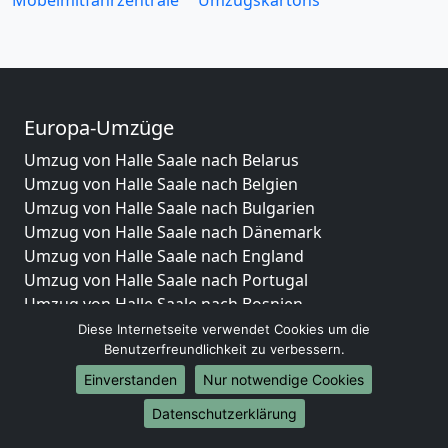
Möbelmitfahrzentrale
Umzugskartons
Europa-Umzüge
Umzug von Halle Saale nach Belarus
Umzug von Halle Saale nach Belgien
Umzug von Halle Saale nach Bulgarien
Umzug von Halle Saale nach Dänemark
Umzug von Halle Saale nach England
Umzug von Halle Saale nach Portugal
Umzug von Halle Saale nach Bosnien
und Herzegowina
Diese Internetseite verwendet Cookies um die
Benutzerfreundlichkeit zu verbessern.
Umzug von Halle Saale nach Irland
Umzug von Halle Saale nach Lettland
Einverstanden
Nur notwendige Cookies
Umzug von Halle Saale nach Zypern
Datenschutzerklärung
Umzug von Halle Saale nach Kroatien