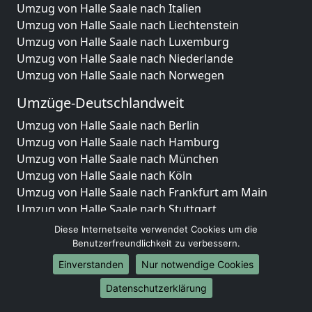
Umzug von Halle Saale nach Italien
Umzug von Halle Saale nach Liechtenstein
Umzug von Halle Saale nach Luxemburg
Umzug von Halle Saale nach Niederlande
Umzug von Halle Saale nach Norwegen
Umzüge-Deutschlandweit
Umzug von Halle Saale nach Berlin
Umzug von Halle Saale nach Hamburg
Umzug von Halle Saale nach München
Umzug von Halle Saale nach Köln
Umzug von Halle Saale nach Frankfurt am Main
Umzug von Halle Saale nach Stuttgart
Umzug von Halle Saale nach Düsseldorf
Diese Internetseite verwendet Cookies um die
Umzug von Halle Saale nach Leipzig
Benutzerfreundlichkeit zu verbessern.
Umzug von Halle Saale nach Dortmund
Einverstanden
Nur notwendige Cookies
Umzug von Halle Saale nach Essen
Datenschutzerklärung
Umzug von Halle Saale nach Bremen
Umzug von Halle Saale nach Dresden