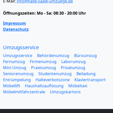
E-Mail:
info@halle-saale-umzuege.de
Öffnungszeiten:
Mo - Sa: 08:30 - 20:00 Uhr
Impressum
Datenschutz
Umzugsservice
Umzugsservice
Behördenumzug
Büroumzug
Fernumzug
Firmenumzug
Laborumzug
Mini Umzug
Praxisumzug
Privatumzug
Seniorenumzug
Studentenumzug
Beiladung
Entrümpelung
Halteverbotszone
Klaviertransport
Möbellift
Haushaltsauflösung
Möbeltaxi
Möbelmitfahrzentrale
Umzugskartons