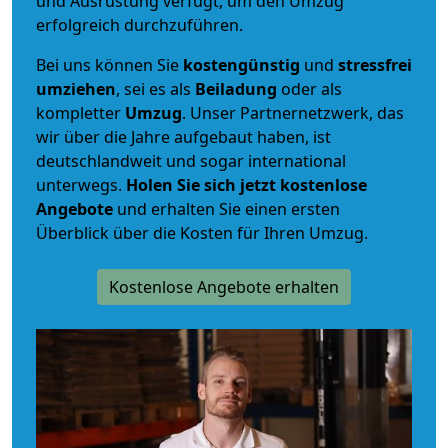
und Ausrüstung verfügt, um den Umzug
erfolgreich durchzuführen.
Bei uns können Sie
kostengünstig
und
stressfrei
umziehen
, sei es als
Beiladung
oder als
kompletter
Umzug
. Unser Partnernetzwerk, das
wir über die Jahre aufgebaut haben, ist
deutschlandweit und sogar international
unterwegs.
Holen Sie sich jetzt kostenlose
Angebote
und erhalten Sie einen ersten
Überblick über die Kosten für Ihren Umzug.
Kostenlose Angebote erhalten