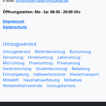
E-Mail:
info@halle-saale-umzuege.de
Öffnungszeiten:
Mo - Sa: 08:30 - 20:00 Uhr
Impressum
Datenschutz
Umzugsservice
Umzugsservice
Behördenumzug
Büroumzug
Fernumzug
Firmenumzug
Laborumzug
Mini Umzug
Praxisumzug
Privatumzug
Seniorenumzug
Studentenumzug
Beiladung
Entrümpelung
Halteverbotszone
Klaviertransport
Möbellift
Haushaltsauflösung
Möbeltaxi
Möbelmitfahrzentrale
Umzugskartons