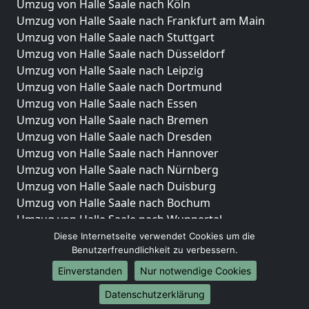
Umzug von Halle Saale nach Köln
Umzug von Halle Saale nach Frankfurt am Main
Umzug von Halle Saale nach Stuttgart
Umzug von Halle Saale nach Düsseldorf
Umzug von Halle Saale nach Leipzig
Umzug von Halle Saale nach Dortmund
Umzug von Halle Saale nach Essen
Umzug von Halle Saale nach Bremen
Umzug von Halle Saale nach Dresden
Umzug von Halle Saale nach Hannover
Umzug von Halle Saale nach Nürnberg
Umzug von Halle Saale nach Duisburg
Umzug von Halle Saale nach Bochum
Umzug von Halle Saale nach Wuppertal
Umzug von Halle Saale nach Bielefeld
Diese Internetseite verwendet Cookies um die
Benutzerfreundlichkeit zu verbessern.
Umzug von Halle Saale nach Bonn
Umzug von Halle Saale nach Münster
Einverstanden
Nur notwendige Cookies
Internationale-Umzüge
Datenschutzerklärung