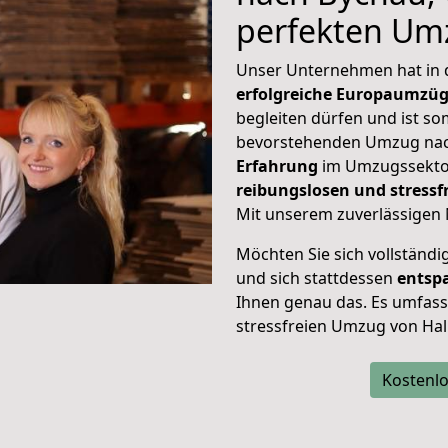
perfekten Um
Unser Unternehmen hat in
erfolgreiche Europaumzü
begleiten dürfen und ist so
bevorstehenden Umzug nac
Erfahrung
im Umzugssektor
reibungslosen und stressf
Mit unserem zuverlässigen 
Möchten Sie sich vollständ
und sich stattdessen
entsp
Ihnen genau das. Es umfasst 
stressfreien Umzug von Hal
Kostenlo