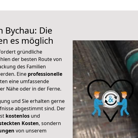
h Bychau: Die
n es möglich
fordert gründliche
hlen der besten Route von
packung des Familien
 werden. Eine
professionelle
eten eine umfassende
er Nähe oder in der Ferne.
gung und Sie erhalten gerne
rfnisse abgestimmt sind. Der
ist
kostenlos
und
steckten Kosten
, sondern
tungen
von unserem