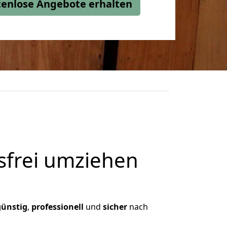
stenlose Angebote erhalten
frei umziehen
günstig
,
professionell
und
sicher
nach