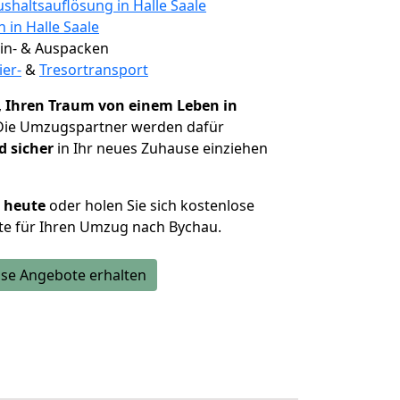
shaltsauflösung in Halle Saale
 in Halle Saale
 Ein- & Auspacken
ier-
&
Tresortransport
,
Ihren Traum von einem Leben in
 Die Umzugspartner werden dafür
d sicher
in Ihr neues Zuhause einziehen
h heute
oder holen Sie sich kostenlose
te für Ihren Umzug nach Bychau.
se Angebote erhalten