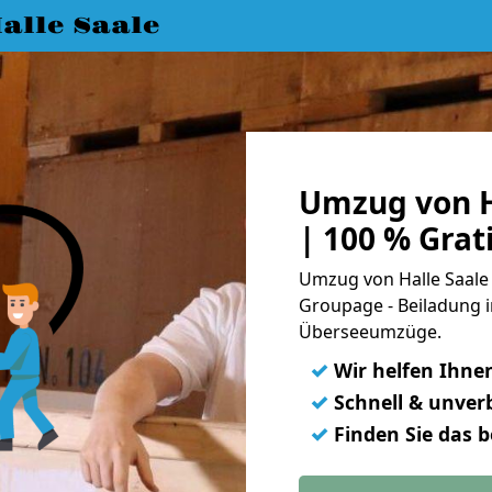
lle Saale
Umzug von Ha
| 100 % Gra
Umzug von Halle Saale n
Groupage - Beiladung i
Überseeumzüge.
✓
Wir helfen Ihne
✓
Schnell & unverb
✓
Finden Sie das 