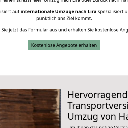
r einen stressfreien Umzug nach Lira oder zurück nach Hall
isiert auf
internationale Umzüge nach Lira
spezialisiert 
pünktlich ans Ziel kommt.
n Sie jetzt das Formular aus und erhalten Sie kostenlose An
Kostenlose Angebote erhalten
Hervorragend
Transportvers
Umzug von Ha
Um Ihnen das nötige Vertra