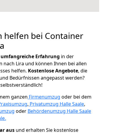
 helfen bei Container
ra
r
umfangreiche Erfahrung
in der
nach Lira und können Ihnen bei allen
sses helfen.
K
ostenlose Angebote
, die
und Bedürfnissen angepasst werden?
 selbstverständlich!
einem ganzen
Firmenumzug
oder bei dem
Praxisumzug
,
Privatumzug Halle Saale
,
numzug
oder
Behördenumzug Halle Saale
le.
lar aus
und erhalten Sie kostenlose