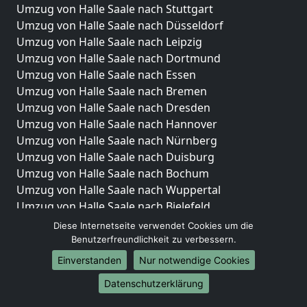
Umzug von Halle Saale nach Stuttgart
Umzug von Halle Saale nach Düsseldorf
Umzug von Halle Saale nach Leipzig
Umzug von Halle Saale nach Dortmund
Umzug von Halle Saale nach Essen
Umzug von Halle Saale nach Bremen
Umzug von Halle Saale nach Dresden
Umzug von Halle Saale nach Hannover
Umzug von Halle Saale nach Nürnberg
Umzug von Halle Saale nach Duisburg
Umzug von Halle Saale nach Bochum
Umzug von Halle Saale nach Wuppertal
Umzug von Halle Saale nach Bielefeld
Umzug von Halle Saale nach Bonn
Diese Internetseite verwendet Cookies um die
Umzug von Halle Saale nach Münster
Benutzerfreundlichkeit zu verbessern.
Einverstanden
Nur notwendige Cookies
Internationale-Umzüge
Datenschutzerklärung
Umzug von Halle Saale nach Brasilien
Umzug von Halle Saale nach Brunei Darussalam