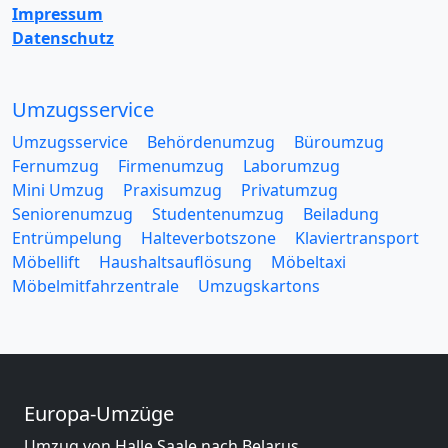
Impressum
Datenschutz
Umzugsservice
Umzugsservice
Behördenumzug
Büroumzug
Fernumzug
Firmenumzug
Laborumzug
Mini Umzug
Praxisumzug
Privatumzug
Seniorenumzug
Studentenumzug
Beiladung
Entrümpelung
Halteverbotszone
Klaviertransport
Möbellift
Haushaltsauflösung
Möbeltaxi
Möbelmitfahrzentrale
Umzugskartons
Europa-Umzüge
Umzug von Halle Saale nach Belarus