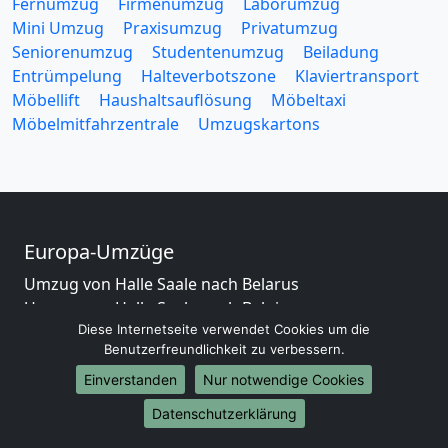
Fernumzug
Firmenumzug
Laborumzug
Mini Umzug
Praxisumzug
Privatumzug
Seniorenumzug
Studentenumzug
Beiladung
Entrümpelung
Halteverbotszone
Klaviertransport
Möbellift
Haushaltsauflösung
Möbeltaxi
Möbelmitfahrzentrale
Umzugskartons
Europa-Umzüge
Umzug von Halle Saale nach Belarus
Umzug von Halle Saale nach Belgien
Diese Internetseite verwendet Cookies um die
Umzug von Halle Saale nach Bulgarien
Benutzerfreundlichkeit zu verbessern.
Umzug von Halle Saale nach Dänemark
Umzug von Halle Saale nach England
Einverstanden
Nur notwendige Cookies
Umzug von Halle Saale nach Portugal
Datenschutzerklärung
Umzug von Halle Saale nach Bosnien