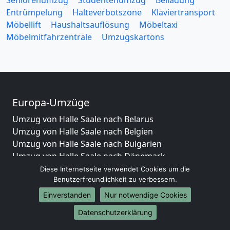
Seniorenumzug
Studentenumzug
Beiladung
Entrümpelung
Halteverbotszone
Klaviertransport
Möbellift
Haushaltsauflösung
Möbeltaxi
Möbelmitfahrzentrale
Umzugskartons
Europa-Umzüge
Umzug von Halle Saale nach Belarus
Umzug von Halle Saale nach Belgien
Umzug von Halle Saale nach Bulgarien
Umzug von Halle Saale nach Dänemark
Umzug von Halle Saale nach England
Diese Internetseite verwendet Cookies um die
Benutzerfreundlichkeit zu verbessern.
Umzug von Halle Saale nach Portugal
Umzug von Halle Saale nach Bosnien
Einverstanden
Nur notwendige Cookies
und Herzegowina
Datenschutzerklärung
Umzug von Halle Saale nach Irland