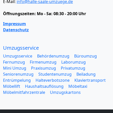
E-Mail:
info@halle-saale-umzuege.de
Öffnungszeiten:
Mo - Sa: 08:30 - 20:00 Uhr
Impressum
Datenschutz
Umzugsservice
Umzugsservice
Behördenumzug
Büroumzug
Fernumzug
Firmenumzug
Laborumzug
Mini Umzug
Praxisumzug
Privatumzug
Seniorenumzug
Studentenumzug
Beiladung
Entrümpelung
Halteverbotszone
Klaviertransport
Möbellift
Haushaltsauflösung
Möbeltaxi
Möbelmitfahrzentrale
Umzugskartons