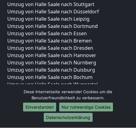
Umzug von Halle Saale nach Stuttgart
Umzug von Halle Saale nach Düsseldorf
Umzug von Halle Saale nach Leipzig
Umzug von Halle Saale nach Dortmund
Umzug von Halle Saale nach Essen
Umzug von Halle Saale nach Bremen
Umzug von Halle Saale nach Dresden
Umzug von Halle Saale nach Hannover
Umzug von Halle Saale nach Nürnberg
Umzug von Halle Saale nach Duisburg
Umzug von Halle Saale nach Bochum
Umzug von Halle Saale nach Wuppertal
Umzug von Halle Saale nach Bielefeld
Diese Internetseite verwendet Cookies um die
Benutzerfreundlichkeit zu verbessern.
Umzug von Halle Saale nach Bonn
Umzug von Halle Saale nach Münster
Einverstanden
Nur notwendige Cookies
Internationale-Umzüge
Datenschutzerklärung
Umzug von Halle Saale nach Brasilien
Umzug von Halle Saale nach Brunei Darussalam