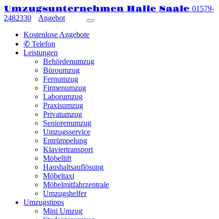
Umzugsunternehmen Halle Saale
01579-
2482330
Angebot
Kostenlose Angebote
✆ Telefon
Leistungen
Behördenumzug
Büroumzug
Fernumzug
Firmenumzug
Laborumzug
Praxisumzug
Privatumzug
Seniorenumzug
Umzugsservice
Entrümpelung
Klaviertransport
Möbellift
Haushaltsauflösung
Möbeltaxi
Möbelmitfahrzentrale
Umzugshelfer
Umzugstipps
Mini Umzug