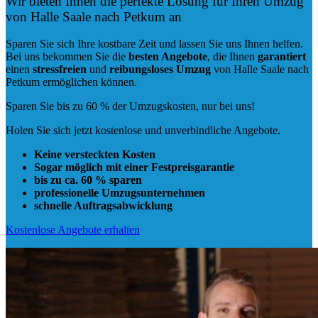
Wir bieten Ihnen die perfekte Lösung für Ihren Umzug
von Halle Saale nach Petkum an
Sparen Sie sich Ihre kostbare Zeit und lassen Sie uns Ihnen helfen.
Bei uns bekommen Sie die
besten Angebote
, die Ihnen
garantiert
einen
stressfreien
und
reibungsloses
Umzug
von Halle Saale nach
Petkum ermöglichen können.
Sparen Sie bis zu 60 % der Umzugskosten, nur bei uns!
Holen Sie sich jetzt kostenlose und unverbindliche Angebote.
Keine versteckten Kosten
Sogar möglich mit einer Festpreisgarantie
bis zu ca. 60 % sparen
professionelle Umzugsunternehmen
schnelle Auftragsabwicklung
Kostenlose Angebote erhalten