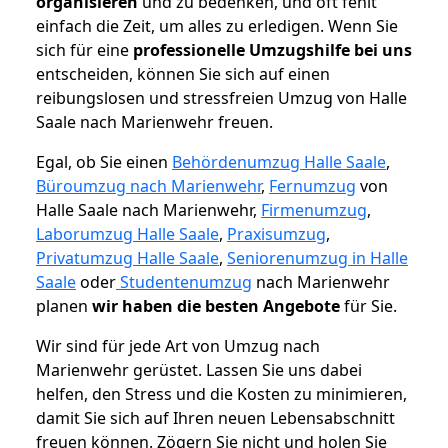
organisieren
und zu bedenken, und oft fehlt
einfach die Zeit, um alles zu erledigen. Wenn Sie
sich für eine
professionelle Umzugshilfe bei uns
entscheiden, können Sie sich auf einen
reibungslosen und stressfreien Umzug von Halle
Saale nach Marienwehr freuen.
Egal, ob Sie einen
Behördenumzug Halle Saale
,
Büroumzug nach Marienwehr
,
Fernumzug
von
Halle Saale nach Marienwehr,
Firmenumzug
,
Laborumzug Halle Saale
,
Praxisumzug
,
Privatumzug Halle Saale
,
Seniorenumzug in Halle
Saale
oder
Studentenumzug
nach Marienwehr
planen
wir haben die besten Angebote
für Sie.
Wir sind für jede Art von Umzug nach
Marienwehr gerüstet. Lassen Sie uns dabei
helfen, den Stress und die Kosten zu minimieren,
damit Sie sich auf Ihren neuen Lebensabschnitt
freuen können.
Zögern Sie nicht und holen Sie