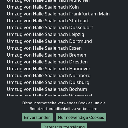
Umzug von Halle Saale nach München
Umzug von Halle Saale nach Köln
Umzug von Halle Saale nach Frankfurt am Main
Umzug von Halle Saale nach Stuttgart
Umzug von Halle Saale nach Düsseldorf
Umzug von Halle Saale nach Leipzig
Umzug von Halle Saale nach Dortmund
Umzug von Halle Saale nach Essen
Umzug von Halle Saale nach Bremen
Umzug von Halle Saale nach Dresden
Umzug von Halle Saale nach Hannover
Umzug von Halle Saale nach Nürnberg
Umzug von Halle Saale nach Duisburg
Umzug von Halle Saale nach Bochum
Umzug von Halle Saale nach Wuppertal
Umzug von Halle Saale nach Bielefeld
Diese Internetseite verwendet Cookies um die
Benutzerfreundlichkeit zu verbessern.
Umzug von Halle Saale nach Bonn
Umzug von Halle Saale nach Münster
Einverstanden
Nur notwendige Cookies
Internationale-Umzüge
Datenschutzerklärung