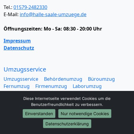
Tel.:
01579-2482330
E-Mail:
info@halle-saale-umzuege.de
Öffnungszeiten:
Mo - Sa: 08:30 - 20:00 Uhr
Impressum
Datenschutz
Umzugsservice
Umzugsservice
Behördenumzug
Büroumzug
Fernumzug
Firmenumzug
Laborumzug
Mini Umzug
Praxisumzug
Privatumzug
Diese Internetseite verwendet Cookies um die
Seniorenumzug
Studentenumzug
Beiladung
Benutzerfreundlichkeit zu verbessern.
Entrümpelung
Halteverbotszone
Klaviertransport
Einverstanden
Nur notwendige Cookies
Möbellift
Haushaltsauflösung
Möbeltaxi
Möbelmitfahrzentrale
Umzugskartons
Datenschutzerklärung