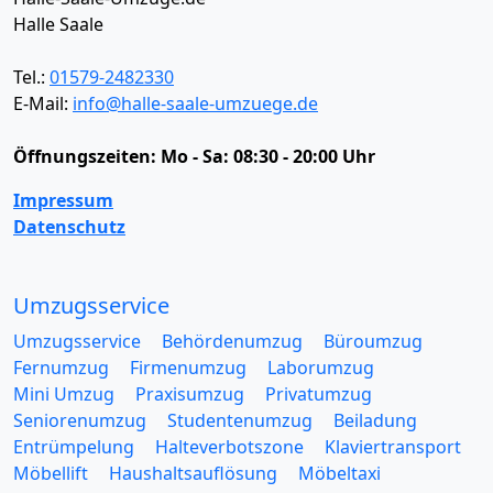
Halle Saale
Tel.:
01579-2482330
E-Mail:
info@halle-saale-umzuege.de
Öffnungszeiten:
Mo - Sa: 08:30 - 20:00 Uhr
Impressum
Datenschutz
Umzugsservice
Umzugsservice
Behördenumzug
Büroumzug
Fernumzug
Firmenumzug
Laborumzug
Mini Umzug
Praxisumzug
Privatumzug
Seniorenumzug
Studentenumzug
Beiladung
Entrümpelung
Halteverbotszone
Klaviertransport
Möbellift
Haushaltsauflösung
Möbeltaxi