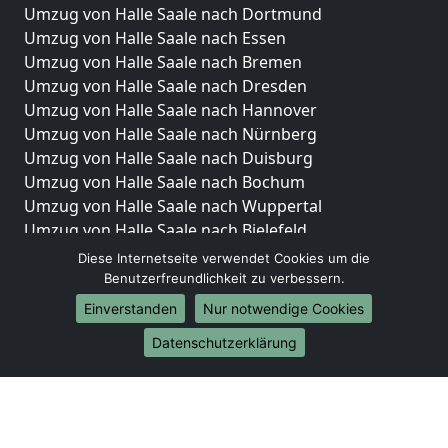
Umzug von Halle Saale nach Dortmund
Umzug von Halle Saale nach Essen
Umzug von Halle Saale nach Bremen
Umzug von Halle Saale nach Dresden
Umzug von Halle Saale nach Hannover
Umzug von Halle Saale nach Nürnberg
Umzug von Halle Saale nach Duisburg
Umzug von Halle Saale nach Bochum
Umzug von Halle Saale nach Wuppertal
Umzug von Halle Saale nach Bielefeld
Umzug von Halle Saale nach Bonn
Diese Internetseite verwendet Cookies um die
Umzug von Halle Saale nach Münster
Benutzerfreundlichkeit zu verbessern.
Einverstanden
Nur notwendige Cookies
Internationale-Umzüge
Datenschutzerklärung
Umzug von Halle Saale nach Brasilien
Umzug von Halle Saale nach Brunei Darussalam
Umzug von Halle Saale nach Burkina Faso
Umzug von Halle Saale nach Burundi
Umzug von Halle Saale nach Chile