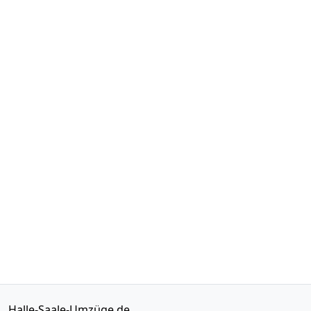
Halle-Saale-Umzüge.de