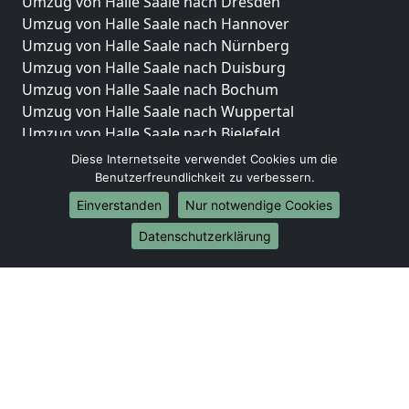
Umzug von Halle Saale nach Dresden
Umzug von Halle Saale nach Hannover
Umzug von Halle Saale nach Nürnberg
Umzug von Halle Saale nach Duisburg
Umzug von Halle Saale nach Bochum
Umzug von Halle Saale nach Wuppertal
Umzug von Halle Saale nach Bielefeld
Umzug von Halle Saale nach Bonn
Diese Internetseite verwendet Cookies um die
Umzug von Halle Saale nach Münster
Benutzerfreundlichkeit zu verbessern.
Einverstanden
Nur notwendige Cookies
Internationale-Umzüge
Datenschutzerklärung
Umzug von Halle Saale nach Brasilien
Umzug von Halle Saale nach Brunei Darussalam
Umzug von Halle Saale nach Burkina Faso
Umzug von Halle Saale nach Burundi
Umzug von Halle Saale nach Chile
Umzug von Halle Saale nach China
Umzug von Halle Saale nach Cookinseln
Umzug von Halle Saale nach Costa Rica