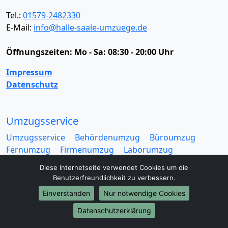
Tel.:
01579-2482330
E-Mail:
info@halle-saale-umzuege.de
Öffnungszeiten:
Mo - Sa: 08:30 - 20:00 Uhr
Impressum
Datenschutz
Umzugsservice
Umzugsservice
Behördenumzug
Büroumzug
Fernumzug
Firmenumzug
Laborumzug
Mini Umzug
Praxisumzug
Privatumzug
Diese Internetseite verwendet Cookies um die
Seniorenumzug
Studentenumzug
Beiladung
Benutzerfreundlichkeit zu verbessern.
Entrümpelung
Halteverbotszone
Klaviertransport
Einverstanden
Nur notwendige Cookies
Möbellift
Haushaltsauflösung
Möbeltaxi
Möbelmitfahrzentrale
Umzugskartons
Datenschutzerklärung