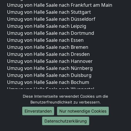
Umzug von Halle Saale nach Frankfurt am Main
Umzug von Halle Saale nach Stuttgart
Umzug von Halle Saale nach Düsseldorf
Umzug von Halle Saale nach Leipzig
Umzug von Halle Saale nach Dortmund
Umzug von Halle Saale nach Essen
Umzug von Halle Saale nach Bremen
Umzug von Halle Saale nach Dresden
Umzug von Halle Saale nach Hannover
Umzug von Halle Saale nach Nürnberg
Umzug von Halle Saale nach Duisburg
Umzug von Halle Saale nach Bochum
Umzug von Halle Saale nach Wuppertal
Umzug von Halle Saale nach Bielefeld
Diese Internetseite verwendet Cookies um die
Benutzerfreundlichkeit zu verbessern.
Umzug von Halle Saale nach Bonn
Umzug von Halle Saale nach Münster
Einverstanden
Nur notwendige Cookies
Internationale-Umzüge
Datenschutzerklärung