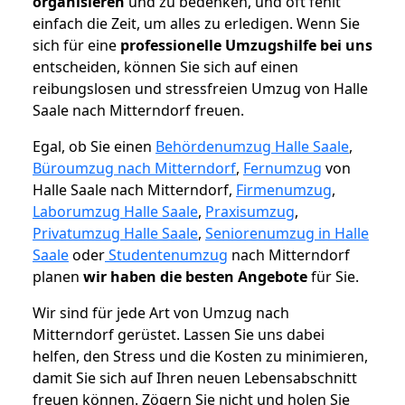
organisieren
und zu bedenken, und oft fehlt
einfach die Zeit, um alles zu erledigen. Wenn Sie
sich für eine
professionelle Umzugshilfe bei uns
entscheiden, können Sie sich auf einen
reibungslosen und stressfreien Umzug von Halle
Saale nach Mitterndorf freuen.
Egal, ob Sie einen
Behördenumzug Halle Saale
,
Büroumzug nach Mitterndorf
,
Fernumzug
von
Halle Saale nach Mitterndorf,
Firmenumzug
,
Laborumzug Halle Saale
,
Praxisumzug
,
Privatumzug Halle Saale
,
Seniorenumzug in Halle
Saale
oder
Studentenumzug
nach Mitterndorf
planen
wir haben die besten Angebote
für Sie.
Wir sind für jede Art von Umzug nach
Mitterndorf gerüstet. Lassen Sie uns dabei
helfen, den Stress und die Kosten zu minimieren,
damit Sie sich auf Ihren neuen Lebensabschnitt
freuen können.
Zögern Sie nicht und holen Sie