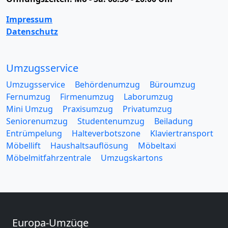
Impressum
Datenschutz
Umzugsservice
Umzugsservice
Behördenumzug
Büroumzug
Fernumzug
Firmenumzug
Laborumzug
Mini Umzug
Praxisumzug
Privatumzug
Seniorenumzug
Studentenumzug
Beiladung
Entrümpelung
Halteverbotszone
Klaviertransport
Möbellift
Haushaltsauflösung
Möbeltaxi
Möbelmitfahrzentrale
Umzugskartons
Europa-Umzüge