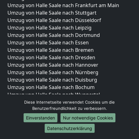
Umzug von Halle Saale nach Frankfurt am Main
Umzug von Halle Saale nach Stuttgart
Umzug von Halle Saale nach Düsseldorf
Umzug von Halle Saale nach Leipzig
Umzug von Halle Saale nach Dortmund
Umzug von Halle Saale nach Essen
Umzug von Halle Saale nach Bremen
Umzug von Halle Saale nach Dresden
Umzug von Halle Saale nach Hannover
Umzug von Halle Saale nach Nürnberg
Umzug von Halle Saale nach Duisburg
Umzug von Halle Saale nach Bochum
Umzug von Halle Saale nach Wuppertal
Umzug von Halle Saale nach Bielefeld
Diese Internetseite verwendet Cookies um die
Benutzerfreundlichkeit zu verbessern.
Umzug von Halle Saale nach Bonn
Umzug von Halle Saale nach Münster
Einverstanden
Nur notwendige Cookies
Internationale-Umzüge
Datenschutzerklärung