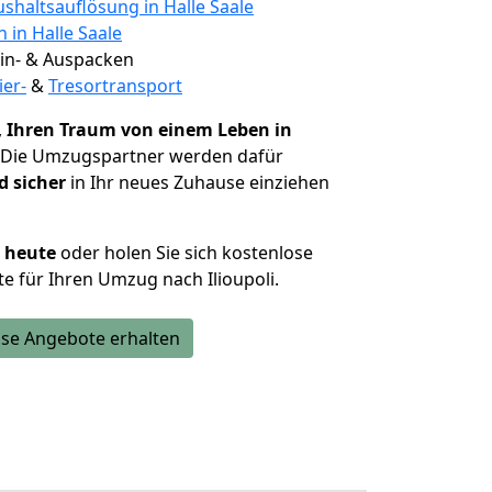
shaltsauflösung in Halle Saale
 in Halle Saale
 Ein- & Auspacken
ier-
&
Tresortransport
,
Ihren Traum von einem Leben in
. Die Umzugspartner werden dafür
d sicher
in Ihr neues Zuhause einziehen
h heute
oder holen Sie sich kostenlose
e für Ihren Umzug nach Ilioupoli.
se Angebote erhalten