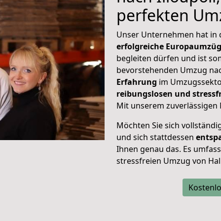
perfekten Um
Unser Unternehmen hat in
erfolgreiche Europaumzü
begleiten dürfen und ist so
bevorstehenden Umzug nach
Erfahrung
im Umzugssektor
reibungslosen und stressf
Mit unserem zuverlässigen 
Möchten Sie sich vollständ
und sich stattdessen
entsp
Ihnen genau das. Es umfasst 
stressfreien Umzug von Hall
Kostenlo