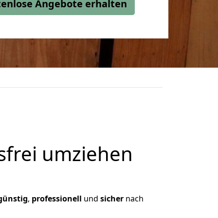
stenlose Angebote erhalten
frei umziehen
günstig
,
professionell
und
sicher
nach