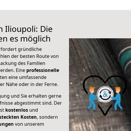
Ilioupoli: Die
n es möglich
rfordert gründliche
hlen der besten Route von
rpackung des Familien
 werden. Eine
professionelle
eten eine umfassende
er Nähe oder in der Ferne.
gung und Sie erhalten gerne
rfnisse abgestimmt sind. Der
ist
kostenlos
und
steckten Kosten
, sondern
tungen
von unserem