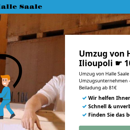
lle Saale
Umzug von H
Ilioupoli ☛ 
Umzug von Halle Saale n
Umzugsunternehmen - 
Beiladung ab 81€
✓
Wir helfen Ihne
✓
Schnell & unverb
✓
Finden Sie das 