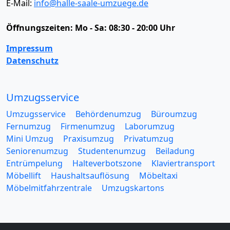
E-Mail:
info@halle-saale-umzuege.de
Öffnungszeiten:
Mo - Sa: 08:30 - 20:00 Uhr
Impressum
Datenschutz
Umzugsservice
Umzugsservice
Behördenumzug
Büroumzug
Fernumzug
Firmenumzug
Laborumzug
Mini Umzug
Praxisumzug
Privatumzug
Seniorenumzug
Studentenumzug
Beiladung
Entrümpelung
Halteverbotszone
Klaviertransport
Möbellift
Haushaltsauflösung
Möbeltaxi
Möbelmitfahrzentrale
Umzugskartons