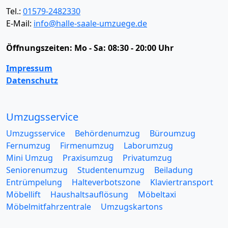
Tel.:
01579-2482330
E-Mail:
info@halle-saale-umzuege.de
Öffnungszeiten:
Mo - Sa: 08:30 - 20:00 Uhr
Impressum
Datenschutz
Umzugsservice
Umzugsservice
Behördenumzug
Büroumzug
Fernumzug
Firmenumzug
Laborumzug
Mini Umzug
Praxisumzug
Privatumzug
Seniorenumzug
Studentenumzug
Beiladung
Entrümpelung
Halteverbotszone
Klaviertransport
Möbellift
Haushaltsauflösung
Möbeltaxi
Möbelmitfahrzentrale
Umzugskartons