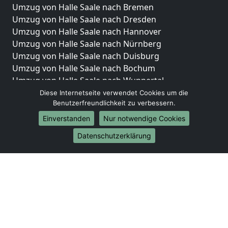
Umzug von Halle Saale nach Bremen
Umzug von Halle Saale nach Dresden
Umzug von Halle Saale nach Hannover
Umzug von Halle Saale nach Nürnberg
Umzug von Halle Saale nach Duisburg
Umzug von Halle Saale nach Bochum
Umzug von Halle Saale nach Wuppertal
Umzug von Halle Saale nach Bielefeld
Diese Internetseite verwendet Cookies um die
Benutzerfreundlichkeit zu verbessern.
Umzug von Halle Saale nach Bonn
Umzug von Halle Saale nach Münster
Einverstanden
Nur notwendige Cookies
Internationale-Umzüge
Datenschutzerklärung
Umzug von Halle Saale nach Brasilien
Umzug von Halle Saale nach Brunei Darussalam
Umzug von Halle Saale nach Burkina Faso
Umzug von Halle Saale nach Burundi
Umzug von Halle Saale nach Chile
Umzug von Halle Saale nach China
Umzug von Halle Saale nach Cookinseln