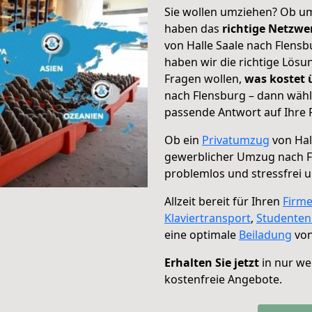
Sie wollen umziehen? Ob um
haben das
richtige Netzw
von Halle Saale nach Flensb
haben wir die richtige Lösu
Fragen wollen,
was kostet
nach Flensburg – dann wähl
passende Antwort auf Ihre 
Ob ein
Privatumzug
von Hal
gewerblicher Umzug nach F
problemlos und stressfrei 
Allzeit bereit für Ihren
Firm
Klaviertransport
,
Studente
eine optimale
Beiladung
von
Erhalten Sie jetzt
in nur we
kostenfreie Angebote.