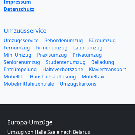
Impressum
Datenschutz
Umzugsservice
Umzugsservice
Behördenumzug
Büroumzug
Fernumzug
Firmenumzug
Laborumzug
Mini Umzug
Praxisumzug
Privatumzug
Seniorenumzug
Studentenumzug
Beiladung
Entrümpelung
Halteverbotszone
Klaviertransport
Möbellift
Haushaltsauflösung
Möbeltaxi
Möbelmitfahrzentrale
Umzugskartons
Europa-Umzüge
Umzug von Halle Saale nach Belarus