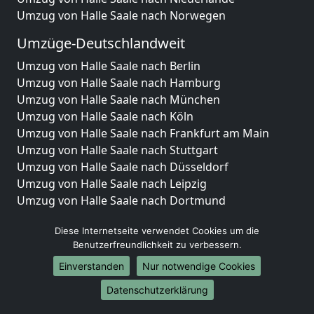
Umzug von Halle Saale nach Norwegen
Umzüge-Deutschlandweit
Umzug von Halle Saale nach Berlin
Umzug von Halle Saale nach Hamburg
Umzug von Halle Saale nach München
Umzug von Halle Saale nach Köln
Umzug von Halle Saale nach Frankfurt am Main
Umzug von Halle Saale nach Stuttgart
Umzug von Halle Saale nach Düsseldorf
Umzug von Halle Saale nach Leipzig
Umzug von Halle Saale nach Dortmund
Umzug von Halle Saale nach Essen
Diese Internetseite verwendet Cookies um die
Umzug von Halle Saale nach Bremen
Benutzerfreundlichkeit zu verbessern.
Umzug von Halle Saale nach Dresden
Einverstanden
Nur notwendige Cookies
Umzug von Halle Saale nach Hannover
Umzug von Halle Saale nach Nürnberg
Datenschutzerklärung
Umzug von Halle Saale nach Duisburg