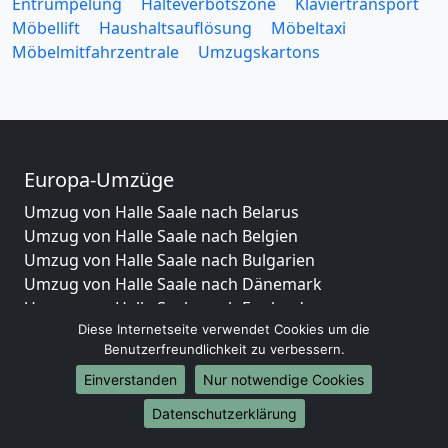
Entrümpelung
Halteverbotszone
Klaviertransport
Möbellift
Haushaltsauflösung
Möbeltaxi
Möbelmitfahrzentrale
Umzugskartons
Europa-Umzüge
Umzug von Halle Saale nach Belarus
Umzug von Halle Saale nach Belgien
Umzug von Halle Saale nach Bulgarien
Umzug von Halle Saale nach Dänemark
Umzug von Halle Saale nach England
Diese Internetseite verwendet Cookies um die
Umzug von Halle Saale nach Portugal
Benutzerfreundlichkeit zu verbessern.
Umzug von Halle Saale nach Bosnien
und Herzegowina
Einverstanden
Nur notwendige Cookies
Umzug von Halle Saale nach Irland
Datenschutzerklärung
Umzug von Halle Saale nach Lettland