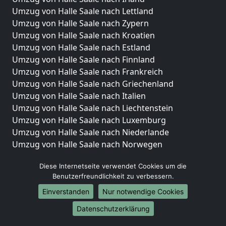
Umzug von Halle Saale nach Lettland
Umzug von Halle Saale nach Zypern
Umzug von Halle Saale nach Kroatien
Umzug von Halle Saale nach Estland
Umzug von Halle Saale nach Finnland
Umzug von Halle Saale nach Frankreich
Umzug von Halle Saale nach Griechenland
Umzug von Halle Saale nach Italien
Umzug von Halle Saale nach Liechtenstein
Umzug von Halle Saale nach Luxemburg
Umzug von Halle Saale nach Niederlande
Umzug von Halle Saale nach Norwegen
Umzüge-Deutschlandweit
Diese Internetseite verwendet Cookies um die
Benutzerfreundlichkeit zu verbessern.
Umzug von Halle Saale nach Berlin
Umzug von Halle Saale nach Hamburg
Einverstanden
Nur notwendige Cookies
Umzug von Halle Saale nach München
Datenschutzerklärung
Umzug von Halle Saale nach Köln