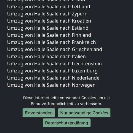
Umzug von Halle Saale nach Lettland
Umzug von Halle Saale nach Zypern
Umzug von Halle Saale nach Kroatien
Umzug von Halle Saale nach Estland
Umzug von Halle Saale nach Finnland
Umzug von Halle Saale nach Frankreich
Umzug von Halle Saale nach Griechenland
Umzug von Halle Saale nach Italien
Umzug von Halle Saale nach Liechtenstein
Umzug von Halle Saale nach Luxemburg
Umzug von Halle Saale nach Niederlande
Umzug von Halle Saale nach Norwegen
Umzüge-Deutschlandweit
Diese Internetseite verwendet Cookies um die
Benutzerfreundlichkeit zu verbessern.
Umzug von Halle Saale nach Berlin
Umzug von Halle Saale nach Hamburg
Einverstanden
Nur notwendige Cookies
Umzug von Halle Saale nach München
Datenschutzerklärung
Umzug von Halle Saale nach Köln