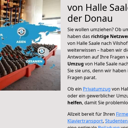
von Halle Saa
der Donau
Sie wollen umziehen? Ob um
haben das
richtige Netzw
von Halle Saale nach Vilsho
weiterwissen – haben wir di
Antworten auf Ihre Fragen 
Umzug
von Halle Saale nac
Sie sie uns, denn wir haben
Fragen parat.
Ob ein
Privatumzug
von Hal
oder ein gewerblicher Umz
helfen
, damit Sie probleml
Allzeit bereit für Ihren
Firm
Klaviertransport
,
Studente
eine optimale
Beiladung
von