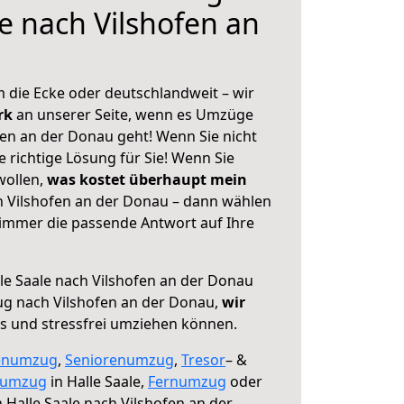
le nach Vilshofen an
 die Ecke oder deutschlandweit – wir
erk
an unserer Seite, wenn es Umzüge
fen an der Donau geht! Wenn Sie nicht
e richtige Lösung für Sie! Wenn Sie
wollen,
was kostet überhaupt mein
h Vilshofen an der Donau – dann wählen
 immer die passende Antwort auf Ihre
le Saale nach Vilshofen an der Donau
ug nach Vilshofen an der Donau,
wir
os und stressfrei umziehen können.
enumzug
,
Seniorenumzug
,
Tresor
– &
numzug
in Halle Saale,
Fernumzug
oder
 Halle Saale nach Vilshofen an der