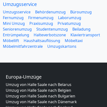
Umzugsservice
Umzugsservice
Behördenumzug
Büroumzug
Fernumzug
Firmenumzug
Laborumzug
Mini Umzug
Praxisumzug
Privatumzug
Seniorenumzug
Studentenumzug
Beiladung
Entrümpelung
Halteverbotszone
Klaviertransport
Möbellift
Haushaltsauflösung
Möbeltaxi
Möbelmitfahrzentrale
Umzugskartons
Europa-Umzüge
Umzug von Halle Saale nach Belarus
Umzug von Halle Saale nach Belgien
Umzug von Halle Saale nach Bulgarien
Umzug von Halle Saale nach Dänemark