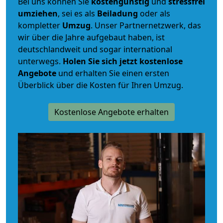
Bei uns können Sie
kostengünstig
und
stressfrei
umziehen
, sei es als
Beiladung
oder als
kompletter
Umzug
. Unser Partnernetzwerk, das
wir über die Jahre aufgebaut haben, ist
deutschlandweit und sogar international
unterwegs.
Holen Sie sich jetzt kostenlose
Angebote
und erhalten Sie einen ersten
Überblick über die Kosten für Ihren Umzug.
Kostenlose Angebote erhalten