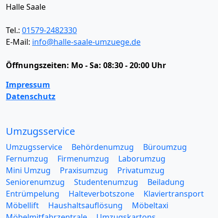
Halle Saale
Tel.:
01579-2482330
E-Mail:
info@halle-saale-umzuege.de
Öffnungszeiten:
Mo - Sa: 08:30 - 20:00 Uhr
Impressum
Datenschutz
Umzugsservice
Umzugsservice
Behördenumzug
Büroumzug
Fernumzug
Firmenumzug
Laborumzug
Mini Umzug
Praxisumzug
Privatumzug
Seniorenumzug
Studentenumzug
Beiladung
Entrümpelung
Halteverbotszone
Klaviertransport
Möbellift
Haushaltsauflösung
Möbeltaxi
Möbelmitfahrzentrale
Umzugskartons