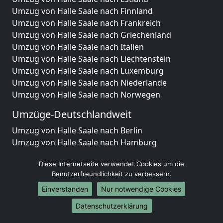
Umzug von Halle Saale nach Finnland
Umzug von Halle Saale nach Frankreich
Umzug von Halle Saale nach Griechenland
Umzug von Halle Saale nach Italien
Umzug von Halle Saale nach Liechtenstein
Umzug von Halle Saale nach Luxemburg
Umzug von Halle Saale nach Niederlande
Umzug von Halle Saale nach Norwegen
Umzüge-Deutschlandweit
Umzug von Halle Saale nach Berlin
Umzug von Halle Saale nach Hamburg
Umzug von Halle Saale nach München
Diese Internetseite verwendet Cookies um die
Umzug von Halle Saale nach Köln
Benutzerfreundlichkeit zu verbessern.
Umzug von Halle Saale nach Frankfurt am Main
Umzug von Halle Saale nach Stuttgart
Einverstanden
Nur notwendige Cookies
Umzug von Halle Saale nach Düsseldorf
Datenschutzerklärung
Umzug von Halle Saale nach Leipzig