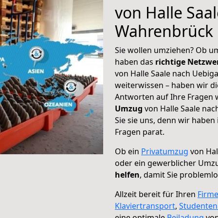
von Halle Saa
Wahrenbrück
Sie wollen umziehen? Ob um
haben das
richtige Netzw
von Halle Saale nach Uebig
weiterwissen – haben wir di
Antworten auf Ihre Fragen 
Umzug
von Halle Saale na
Sie sie uns, denn wir haben
Fragen parat.
Ob ein
Privatumzug
von Hal
oder ein gewerblicher Um
helfen
, damit Sie probleml
Allzeit bereit für Ihren
Firm
Klaviertransport
,
Studente
eine optimale
Beiladung
von