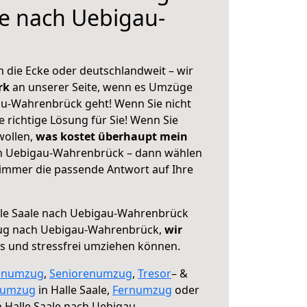
le nach Uebigau-
 die Ecke oder deutschlandweit – wir
erk
an unserer Seite, wenn es Umzüge
au-Wahrenbrück geht! Wenn Sie nicht
e richtige Lösung für Sie! Wenn Sie
wollen,
was kostet überhaupt mein
ch Uebigau-Wahrenbrück – dann wählen
 immer die passende Antwort auf Ihre
le Saale nach Uebigau-Wahrenbrück
zug nach Uebigau-Wahrenbrück,
wir
os und stressfrei umziehen können.
enumzug
,
Seniorenumzug
,
Tresor
– &
numzug
in Halle Saale,
Fernumzug
oder
 Halle Saale nach Uebigau-