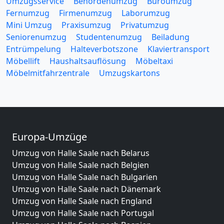
Umzugsservice
Behördenumzug
Büroumzug
Fernumzug
Firmenumzug
Laborumzug
Mini Umzug
Praxisumzug
Privatumzug
Seniorenumzug
Studentenumzug
Beiladung
Entrümpelung
Halteverbotszone
Klaviertransport
Möbellift
Haushaltsauflösung
Möbeltaxi
Möbelmitfahrzentrale
Umzugskartons
Europa-Umzüge
Umzug von Halle Saale nach Belarus
Umzug von Halle Saale nach Belgien
Umzug von Halle Saale nach Bulgarien
Umzug von Halle Saale nach Dänemark
Umzug von Halle Saale nach England
Umzug von Halle Saale nach Portugal