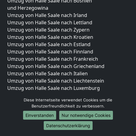
Umzug von Halle Saale nach Bosnien
und Herzegowina
Umzug von Halle Saale nach Irland
Umzug von Halle Saale nach Lettland
Umzug von Halle Saale nach Zypern
Umzug von Halle Saale nach Kroatien
Umzug von Halle Saale nach Estland
Umzug von Halle Saale nach Finnland
Umzug von Halle Saale nach Frankreich
Umzug von Halle Saale nach Griechenland
Umzug von Halle Saale nach Italien
Umzug von Halle Saale nach Liechtenstein
Umzug von Halle Saale nach Luxemburg
Umzug von Halle Saale nach Niederlande
Diese Internetseite verwendet Cookies um die
Umzug von Halle Saale nach Norwegen
Benutzerfreundlichkeit zu verbessern.
Umzüge-Deutschlandweit
Einverstanden
Nur notwendige Cookies
Umzug von Halle Saale nach Berlin
Datenschutzerklärung
Umzug von Halle Saale nach Hamburg