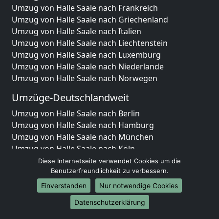
Umzug von Halle Saale nach Frankreich
Umzug von Halle Saale nach Griechenland
Umzug von Halle Saale nach Italien
Umzug von Halle Saale nach Liechtenstein
Umzug von Halle Saale nach Luxemburg
Umzug von Halle Saale nach Niederlande
Umzug von Halle Saale nach Norwegen
Umzüge-Deutschlandweit
Umzug von Halle Saale nach Berlin
Umzug von Halle Saale nach Hamburg
Umzug von Halle Saale nach München
Umzug von Halle Saale nach Köln
Umzug von Halle Saale nach Frankfurt am Main
Diese Internetseite verwendet Cookies um die
Umzug von Halle Saale nach Stuttgart
Benutzerfreundlichkeit zu verbessern.
Umzug von Halle Saale nach Düsseldorf
Einverstanden
Nur notwendige Cookies
Umzug von Halle Saale nach Leipzig
Datenschutzerklärung
Umzug von Halle Saale nach Dortmund
Umzug von Halle Saale nach Essen